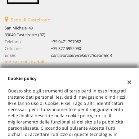
Salva
Volante in pelle • Volante multifunzione
le
impostazioni
Sede di Castelrotto
San Michele, 49
39040 Castelrotto (BZ)
Telefono:
+39 0471 797082
Cellulare:
+39 377 5952090
Email:
car@autoservicekerschbaumer.it
Indicazioni stradali
Cookie policy
Dati fiscali:
Questo sito e gli strumenti di terze parti in esso integrati
Autoservice Kerschbaumer H. & Co.
trattano dati personali (es. dati di navigazione o indirizzi
San Michele, 49 - San Pietro, Laion (BZ)
IP) e fanno uso di Cookie, Pixel, Tags o altri identificatori
C.F/P.IVA:
01500890213
necessari per il funzionamento e per il raggiungimento
Registro delle imprese:
BZ
delle finalità descritte nella cookie policy, tra cui il
miglioramento delle funzionalità del sito e la pubblicità
personalizzata. Cliccando sul pulsante Accetta Tutti
dichiari di accettare l'utilizzo di queste tecnologie. In