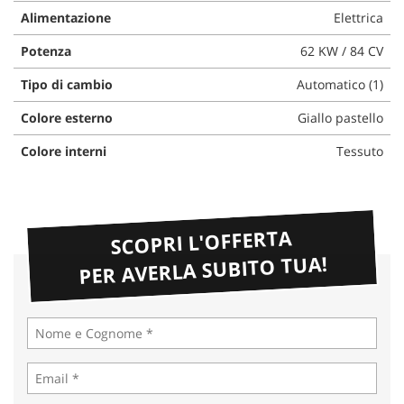
questi
Alimentazione
Elettrica
strumenti
Potenza
62 KW / 84 CV
di
tracciamento
Tipo di cambio
Automatico (1)
si
rimanda
Colore esterno
Giallo pastello
alla
cookie
Colore interni
Tessuto
policy.
Puoi
rivedere
e
SCOPRI L'OFFERTA
modificare
le
PER AVERLA SUBITO TUA!
tue
scelte
in
qualsiasi
momento.