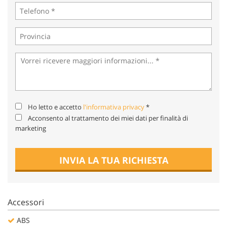
tta
ti
mpre
Cookie necessari
litato
Cookie delle preferenze
Cookie per il miglioramento dell'esperienza utente
Ho letto e accetto
l'informativa privacy
*
Acconsento al trattamento dei miei dati per finalità di
Cookie analitici
marketing
Cookie di marketing
INVIA LA TUA RICHIESTA
Leggi
la
Accessori
cookie
policy
ABS