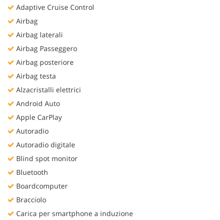
Salva
Adaptive Cruise Control
le
Airbag
impostazioni
Airbag laterali
Airbag Passeggero
Airbag posteriore
Airbag testa
Alzacristalli elettrici
Android Auto
Apple CarPlay
Autoradio
Autoradio digitale
Blind spot monitor
Bluetooth
Boardcomputer
Bracciolo
Carica per smartphone a induzione