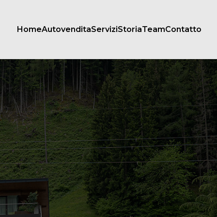
Home
Autovendita
Servizi
Storia
Team
Contatto